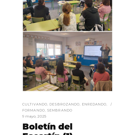
CULTIVANDO
,
DESBROZANDO
,
ENREDANDO
,
FORMANDO
,
SEMBRANDO
9 mayo, 2025
Boletín del