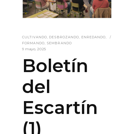
CULTIVANDO
,
DESBROZANDO
,
ENREDANDO
,
FORMANDO
,
SEMBRANDO
9 mayo, 2025
Boletín
del
Escartín
(1)