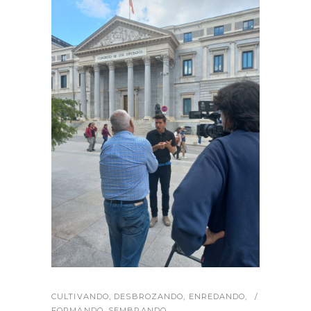
CULTIVANDO
,
DESBROZANDO
,
ENREDANDO
,
FORMANDO
,
SEMBRANDO