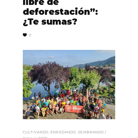
libre de
deforestación”:
¿Te sumas?
0
CULTIVANDO
,
ENREDANDO
,
SEMBRANDO