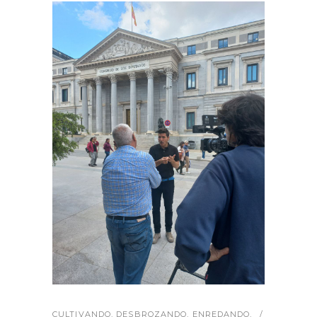
CULTIVANDO
,
DESBROZANDO
,
ENREDANDO
,