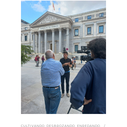
CULTIVANDO
,
DESBROZANDO
,
ENREDANDO
,