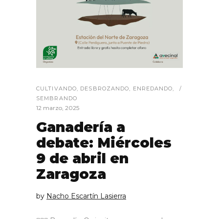
CULTIVANDO
,
DESBROZANDO
,
ENREDANDO
,
SEMBRANDO
12 marzo, 2025
Ganadería a
debate: Miércoles
9 de abril en
Zaragoza
by
Nacho Escartín Lasierra