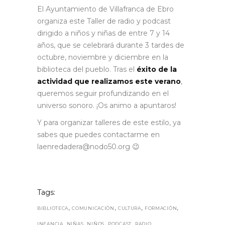
El Ayuntamiento de Villafranca de Ebro
organiza este Taller de radio y podcast
dirigido a niños y niñas de entre 7 y 14
años, que se celebrará durante 3 tardes de
octubre, noviembre y diciembre en la
biblioteca del pueblo. Tras el
éxito de la
actividad que realizamos este verano
,
queremos seguir profundizando en el
universo sonoro. ¡Os animo a apuntaros!
Y para organizar talleres de este estilo, ya
sabes que puedes contactarme en
laenredadera@nodo50.org 😉
Tags:
,
,
,
,
BIBLIOTECA
COMUNICACIÓN
CULTURA
FORMACIÓN
,
,
,
,
,
INFANCIA
NIÑAS
NIÑOS
PODCAST
RADIO