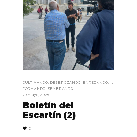
CULTIVANDO
,
DESBROZANDO
,
ENREDANDO
,
FORMANDO
,
SEMBRANDO
29 mayo, 2025
Boletín del
Escartín (2)
0