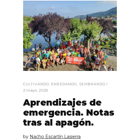
CULTIVANDO
,
ENREDANDO
,
SEMBRANDO
2 mayo, 2025
Aprendizajes de
emergencia. Notas
tras al apagón.
by
Nacho Escartín Lasierra