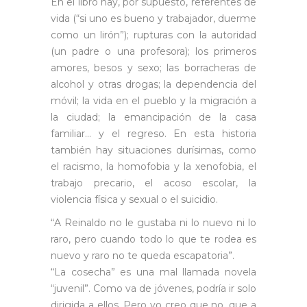
En el libro hay, por supuesto, referentes de
vida (“si uno es bueno y trabajador, duerme
como un lirón”); rupturas con la autoridad
(un padre o una profesora); los primeros
amores, besos y sexo; las borracheras de
alcohol y otras drogas; la dependencia del
móvil; la vida en el pueblo y la migración a
la ciudad; la emancipación de la casa
familiar… y el regreso. En esta historia
también hay situaciones durísimas, como
el racismo, la homofobia y la xenofobia, el
trabajo precario, el acoso escolar, la
violencia física y sexual o el suicidio.
“A Reinaldo no le gustaba ni lo nuevo ni lo
raro, pero cuando todo lo que te rodea es
nuevo y raro no te queda escapatoria”.
“La cosecha” es una mal llamada novela
“juvenil”. Como va de jóvenes, podría ir solo
dirigida a ellos. Pero yo creo que no, que a