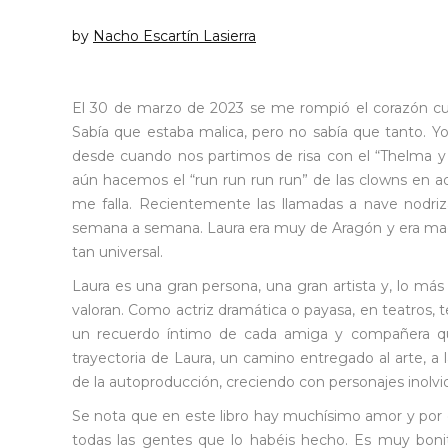
by
Nacho Escartín Lasierra
El 30 de marzo de 2023 se me rompió el corazón c
Sabía que estaba malica, pero no sabía que tanto. Y
desde cuando nos partimos de risa con el “Thelma 
aún hacemos el “run run run run” de las clowns en a
me falla. Recientemente las llamadas a nave nodr
semana a semana. Laura era muy de Aragón y era magn
tan universal.
Laura es una gran persona, una gran artista y, lo má
valoran. Como actriz dramática o payasa, en teatros, t
un recuerdo íntimo de cada amiga y compañera que 
trayectoria de Laura, un camino entregado al arte, a l
de la autoproducción, creciendo con personajes inolvi
Se nota que en este libro hay muchísimo amor y por e
todas las gentes que lo habéis hecho. Es muy bonito