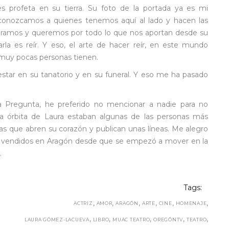
es profeta en su tierra. Su foto de la portada ya es mi
econozcamos a quienes tenemos aquí al lado y hacen las
miramos y queremos por todo lo que nos aportan desde su
rla es reír. Y eso, el arte de hacer reír, en este mundo
 muy pocas personas tienen.
estar en su tanatorio y en su funeral. Y eso me ha pasado
esa Pregunta, he preferido no mencionar a nadie para no
a órbita de Laura estaban algunas de las personas más
 las que abren su corazón y publican unas líneas. Me alegro
s vendidos en Aragón desde que se empezó a mover en la
.
Tags:
,
,
,
,
,
,
ACTRIZ
AMOR
ARAGÓN
ARTE
CINE
HOMENAJE
,
,
,
,
,
LAURA GÓMEZ-LACUEVA
LIBRO
MUAC TEATRO
OREGÓNTV
TEATRO