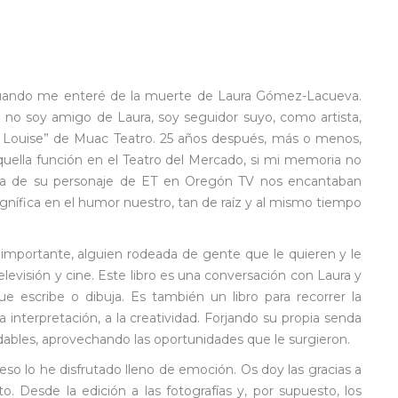
uando me enteré de la muerte de Laura Gómez-Lacueva.
o no soy amigo de Laura, soy seguidor suyo, como artista,
y Louise” de Muac Teatro. 25 años después, más o menos,
quella función en el Teatro del Mercado, si mi memoria no
iza de su personaje de ET en Oregón TV nos encantaban
ífica en el humor nuestro, tan de raíz y al mismo tiempo
s importante, alguien rodeada de gente que le quieren y le
elevisión y cine. Este libro es una conversación con Laura y
escribe o dibuja. Es también un libro para recorrer la
a interpretación, a la creatividad. Forjando su propia senda
dables, aprovechando las oportunidades que le surgieron.
so lo he disfrutado lleno de emoción. Os doy las gracias a
. Desde la edición a las fotografías y, por supuesto, los