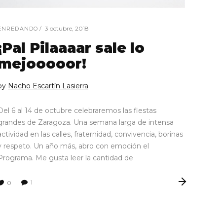
3 octubre, 2018
ENREDANDO
¡Pal Pilaaaar sale lo
mejooooor!
by
Nacho Escartín Lasierra
Del 6 al 14 de octubre celebraremos las fiestas
grandes de Zaragoza. Una semana larga de intensa
actividad en las calles, fraternidad, convivencia, borinas
y respeto. Un año más, abro con emoción el
Programa. Me gusta leer la cantidad de
1
0