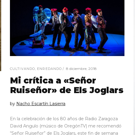
8 diciembre, 2018
CULTIVANDO
,
ENREDANDO
Mi crítica a «Señor
Ruiseñor» de Els Joglars
by
Nacho Escartín Lasierra
En la celebración de los 80 años de Radio Zaragoza
David Angulo (músico de OregónTV) me recomendó
“Señor Ruiseñor” de Els Joglars, este fin de semana