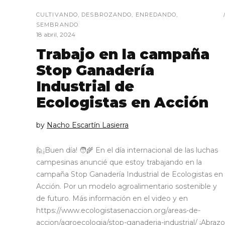
CULTIVANDO
,
DESBROZANDO
,
ENREDANDO
,
SEMBRANDO
18 abril, 2024
Trabajo en la campaña
Stop Ganadería
Industrial de
Ecologistas en Acción
by
Nacho Escartín Lasierra
🙋¡Buen día! 🧑‍🌾 En el día internacional de las luchas
campesinas anuncié que estoy trabajando en la
campaña Stop Ganadería Industrial de Ecologistas en
Acción. Por un modelo agroalimentario sostenible y
de futuro. Más información en el video y en
https://www.ecologistasenaccion.org/areas-de-
accion/agroecologia/stop-ganaderia-industrial/ ¡Abrazo