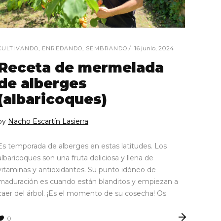
16 junio, 2024
CULTIVANDO
,
ENREDANDO
,
SEMBRANDO
Receta de mermelada
de alberges
(albaricoques)
by
Nacho Escartín Lasierra
Es temporada de alberges en estas latitudes. Los
albaricoques son una fruta deliciosa y llena de
vitaminas y antioxidantes. Su punto idóneo de
maduración es cuando están blanditos y empiezan a
caer del árbol. ¡Es el momento de su cosecha! Os
0