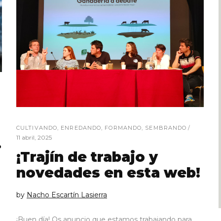
CULTIVANDO
,
ENREDANDO
,
FORMANDO
,
SEMBRANDO
11 abril, 2025
.
¡Trajín de trabajo y
novedades en esta web!
by
Nacho Escartín Lasierra
¡Buen día! Os anuncio que estamos trabajando para