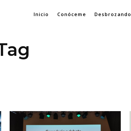
Inicio
Conóceme
Desbrozand
 Tag