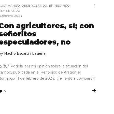
CULTIVANDO
,
DESBROZANDO
,
ENREDANDO
,
SEMBRANDO
16 febrero, 2024
Con agricultores, sí; con
señoritos
especuladores, no
by
Nacho Escartín Lasierra
🙋🧑‍🌾 Podéis leer mi opinión sobre la situación del
campo, publicada en el Periódico de Aragón el
domingo 11 de febrero de 2024: ¡Te invito a compartir!:
0