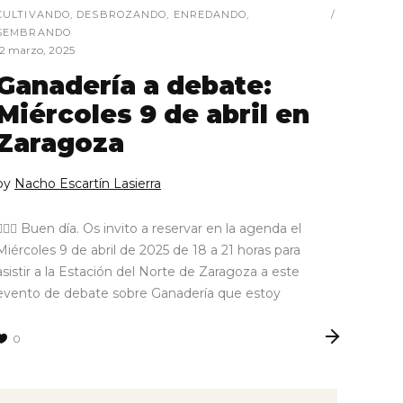
CULTIVANDO
,
DESBROZANDO
,
ENREDANDO
,
SEMBRANDO
12 marzo, 2025
Ganadería a debate:
Miércoles 9 de abril en
Zaragoza
by
Nacho Escartín Lasierra
🙋🏼‍♂️ Buen día. Os invito a reservar en la agenda el
Miércoles 9 de abril de 2025 de 18 a 21 horas para
asistir a la Estación del Norte de Zaragoza a este
evento de debate sobre Ganadería que estoy
0