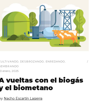
CULTIVANDO
,
DESBROZANDO
,
ENREDANDO
,
SEMBRANDO
10 enero, 2025
A vueltas con el biogás
y el biometano
by
Nacho Escartín Lasierra