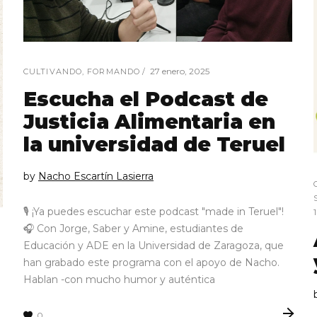
27 enero, 2025
CULTIVANDO
,
FORMANDO
Escucha el Podcast de
Justicia Alimentaria en
la universidad de Teruel
by
Nacho Escartín Lasierra
🎙 ¡Ya puedes escuchar este podcast "made in Teruel"!
🎧 Con Jorge, Saber y Amine, estudiantes de
Educación y ADE en la Universidad de Zaragoza, que
han grabado este programa con el apoyo de Nacho.
Hablan -con mucho humor y auténtica
0