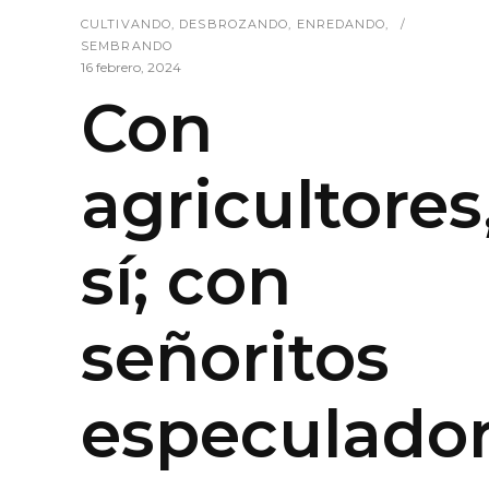
CULTIVANDO
,
DESBROZANDO
,
ENREDANDO
,
SEMBRANDO
16 febrero, 2024
Con
agricultores
sí; con
señoritos
especulador