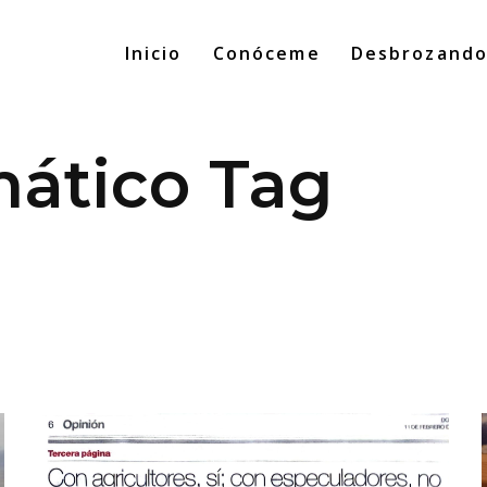
Inicio
Conóceme
Desbrozand
ático Tag