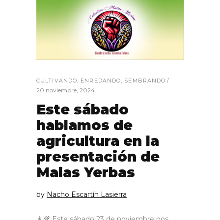
CULTIVANDO
,
ENREDANDO
,
SEMBRANDO
20 noviembre, 2024
Este sábado
hablamos de
agricultura en la
presentación de
Malas Yerbas
by
Nacho Escartín Lasierra
👩‍🌾 Este sábado 23 de noviembre nos