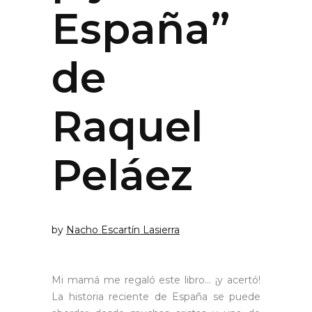
España”
de
Raquel
Peláez
by
Nacho Escartín Lasierra
Mi mamá me regaló este libro… ¡y acertó!
La historia reciente de España se puede