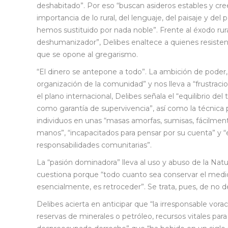
deshabitado”. Por eso “buscan asideros estables y cree
importancia de lo rural, del lenguaje, del paisaje y de
hemos sustituido por nada noble”. Frente al éxodo rura
deshumanizador”, Delibes enaltece a quienes resisten
que se opone al gregarismo.
“El dinero se antepone a todo”. La ambición de poder, d
organización de la comunidad” y nos lleva a “frustracio
el plano internacional, Delibes señala el “equilibrio de
como garantía de supervivencia”, así como la técnica pe
individuos en unas “masas amorfas, sumisas, fácilme
manos”, “incapacitados para pensar por su cuenta” 
responsabilidades comunitarias”.
La “pasión dominadora” lleva al uso y abuso de la Nat
cuestiona porque “todo cuanto sea conservar el medio 
esencialmente, es retroceder”. Se trata, pues, de no de
Delibes acierta en anticipar que “la irresponsable vora
reservas de minerales o petróleo, recursos vitales para