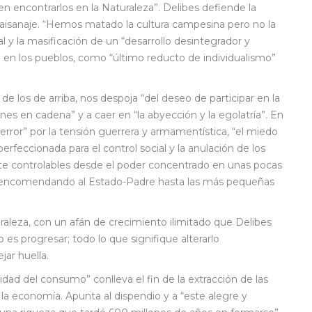
n encontrarlos en la Naturaleza”. Delibes defiende la
l paisanaje. “Hemos matado la cultura campesina pero no la
l y la masificación de un “desarrollo desintegrador y
 en los pueblos, como “último reducto de individualismo”
e los de arriba, nos despoja “del deseo de participar en la
nes en cadena” y a caer en “la abyección y la egolatría”. En
l terror” por la tensión guerrera y armamentística, “el miedo
rfeccionada para el control social y la anulación de los
nte controlables desde el poder concentrado en unas pocas
y “encomendando al Estado-Padre hasta las más pequeñas
uraleza, con un afán de crecimiento ilimitado que Delibes
es progresar; todo lo que signifique alterarlo
jar huella.
cidad del consumo” conlleva el fin de la extracción de las
 la economía. Apunta al dispendio y a “este alegre y