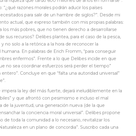
una riqueza que tardó 600 millones de años en formarse”.
: “¿qué razones morales podrán aducir los países
 necesitados para salir de un hambre de siglos?”. Desde mi
ento actual, que expreso también con mis propias palabras:
 a los más pobres, que no tienen derecho a desarrollarse
e sus recursos? Delibes plantea, para el caso de la pesca,
 no solo a la retórica a la hora de reconocer la
d humana. En palabras de Erich Fromm, “para conseguir
res enfermos”. Frente a lo que Delibes incide en que
o que no sea coordinar esfuerzos será perder el tiempo”
 entero”. Concluye en que “falta una autoridad universal”
e”.
mpera la ley del más fuerte, dejará ineludiblemente en la
 débiles” y que afrontó con pesimismo e incluso el mal
a de la juventud, una generación nueva (de la que
sanchar la conciencia moral universal”. Delibes propone
ceso de toda la comunidad a lo necesario, revitalizar los
aturaleza en un plano de concordia”. Suscribo cada una