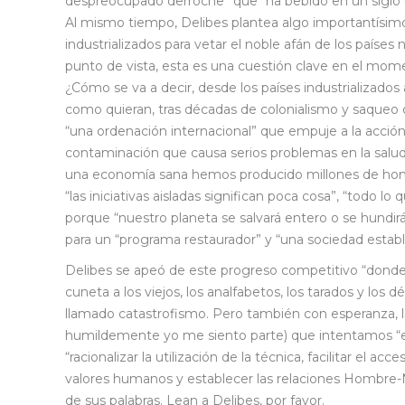
despreocupado derroche” que “ha bebido en un siglo 
Al mismo tiempo, Delibes plantea algo importantísimo
industrializados para vetar el noble afán de los países
punto de vista, esta es una cuestión clave en el mom
¿Cómo se va a decir, desde los países industrializados
como quieran, tras décadas de colonialismo y saqueo d
“una ordenación internacional” que empuje a la acción y
contaminación que causa serios problemas en la salu
una economía sana hemos producido millones de homb
“las iniciativas aisladas significan poca cosa”, “todo l
porque “nuestro planeta se salvará entero o se hundirá
para un “programa restaurador” y “una sociedad establ
Delibes se apeó de este progreso competitivo “donde i
cuneta a los viejos, los analfabetos, los tarados y los
llamado catastrofismo. Pero también con esperanza, l
humildemente yo me siento parte) que intentamos “en
“racionalizar la utilización de la técnica, facilitar el ac
valores humanos y establecer las relaciones Hombre-N
de sus palabras. Lean a Delibes, por favor.