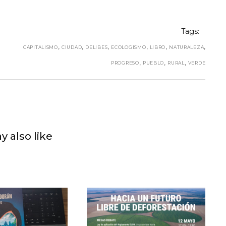
Tags:
,
,
,
,
,
,
CAPITALISMO
CIUDAD
DELIBES
ECOLOGISMO
LIBRO
NATURALEZA
,
,
,
PROGRESO
PUEBLO
RURAL
VERDE
y also like