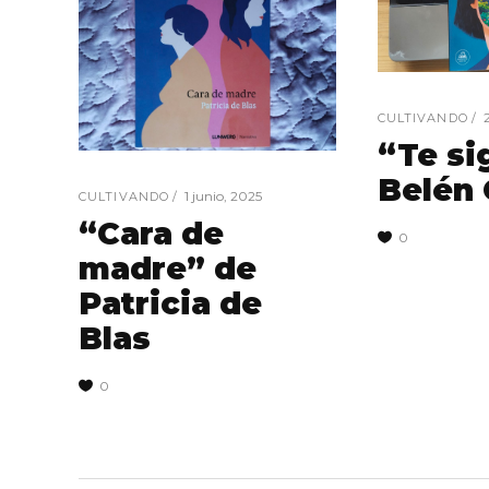
CULTIVANDO
“Te si
Belén
1 junio, 2025
CULTIVANDO
“Cara de
0
madre” de
Patricia de
Blas
0