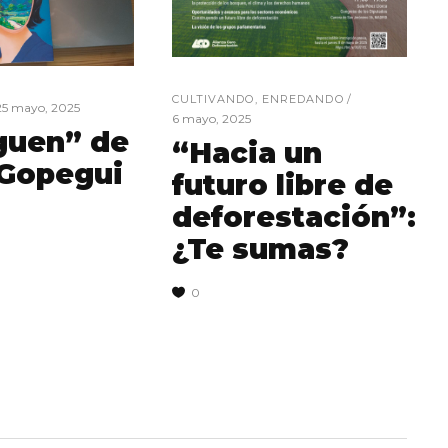
CULTIVANDO
,
ENREDANDO
25 mayo, 2025
6 mayo, 2025
guen” de
“Hacia un
 Gopegui
futuro libre de
deforestación”:
¿Te sumas?
0