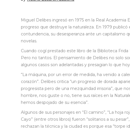
Miguel Delibes ingresó en 1975 en la Real Academia Es
progreso que destruye la naturaleza. En 1979 publicó e
contundencia, su desesperanza ante un capitalismo qu
novelas.
Cuando cogí prestado este libro de la Biblioteca Frida
Pero no tantos. El pensamiento de Delibes no solo son 
algunos casos son adelantadas y presagian lo que hoy
“La máquina, por un error de medida, ha venido a cal
corazón”. Delibes critica “un progreso de dorada apar
progresista pero de una mezquindad irrisoria”, que nos
hombre, nos guste o no, tiene sus raíces en la Naturale
hemos despojado de su esencia”.
Algunos de sus personajes en “El camino”, “La hoja roj
Cayo” (entre otros libros) fueron “solitarios a su pesar
rechazan la técnica y la ciudad es porque esa “torpe 