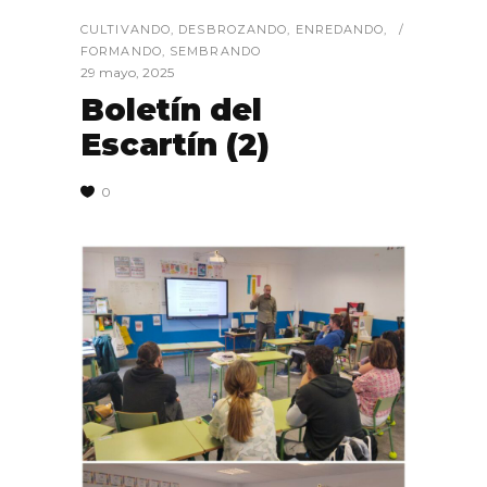
CULTIVANDO
,
DESBROZANDO
,
ENREDANDO
,
FORMANDO
,
SEMBRANDO
29 mayo, 2025
Boletín del
Escartín (2)
0