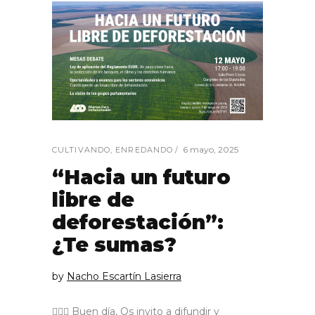
6 mayo, 2025
CULTIVANDO
,
ENREDANDO
“Hacia un futuro
libre de
deforestación”:
¿Te sumas?
by
Nacho Escartín Lasierra
🙋🏼‍♂️ Buen día, Os invito a difundir y