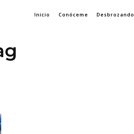
Inicio
Conóceme
Desbrozand
ag