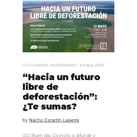
6 mayo, 2025
CULTIVANDO
,
ENREDANDO
“Hacia un futuro
libre de
deforestación”:
¿Te sumas?
by
Nacho Escartín Lasierra
🙋🏼‍♂️ Buen día, Os invito a difundir y