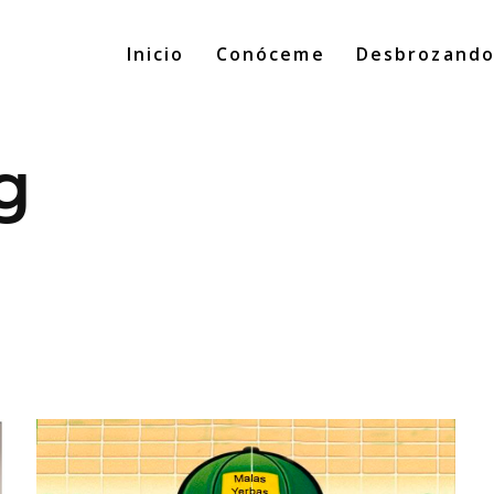
Inicio
Conóceme
Desbrozand
g