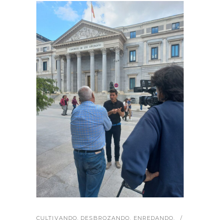
CULTIVANDO
,
DESBROZANDO
,
ENREDANDO
,