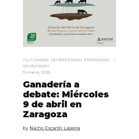
CULTIVANDO
,
DESBROZANDO
,
ENREDANDO
,
SEMBRANDO
12 marzo, 2025
Ganadería a
debate: Miércoles
9 de abril en
Zaragoza
by
Nacho Escartín Lasierra