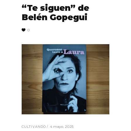
“Te siguen” de
Belén Gopegui
0
4 mayo, 2025
CULTIVANDO