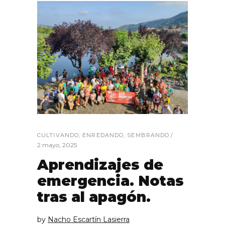
CULTIVANDO
,
ENREDANDO
,
SEMBRANDO
2 mayo, 2025
Aprendizajes de
emergencia. Notas
tras al apagón.
by
Nacho Escartín Lasierra