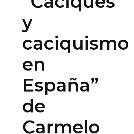
“Caciques
y
caciquismo
en
España”
de
Carmelo