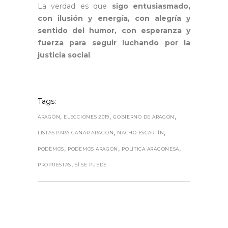
La verdad es que
sigo entusiasmado,
con ilusión y energía, con alegría y
sentido del humor, con esperanza y
fuerza para seguir luchando por la
justicia social
.
Tags:
,
,
,
ARAGÓN
ELECCIONES 2019
GOBIERNO DE ARAGON
,
,
LISTAS PARA GANAR ARAGON
NACHO ESCARTÍN
,
,
,
PODEMOS
PODEMOS ARAGON
POLÍTICA ARAGONESA
,
PROPUESTAS
SÍ SE PUEDE