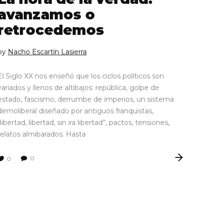
avanzamos o
retrocedemos
by
Nacho Escartín Lasierra
El Siglo XX nos enseñó que los ciclos políticos son
variados y llenos de altibajos: república, golpe de
estado, fascismo, derrumbe de imperios, un sistema
demoliberal diseñado por antiguos franquistas,
“libertad, libertad, sin ira libertad”, pactos, tensiones,
relatos almibarados. Hasta
0
0