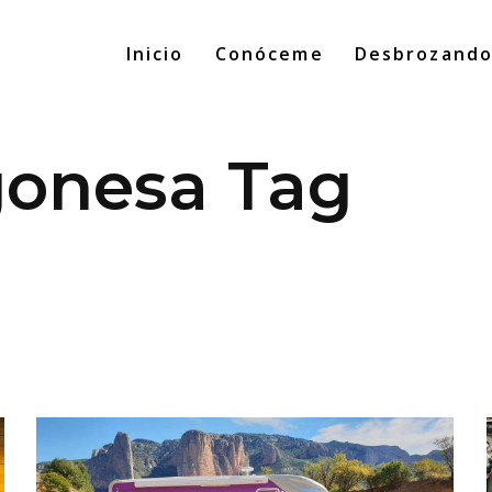
Inicio
Conóceme
Desbrozand
agonesa Tag