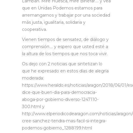
Lambán. Mire Huesca, mire Binéfar…. y vea
que en Unidas Podemos estamos para
arremangarnos y trabajar por una sociedad
más justa, igualitaria, solidaria y
cooperativa.
Vienen tiempos de sensatez, de diálogo y
comprensión…. y espero que usted esté a
la altura de los tiempos que nos toca vivir.
Os dejo con 2 noticias que sintetizan lo
que he expresado en estos días de alegría
moderada:
https://www.heraldo.es/noticias/aragon/2018/06/01/esc
dice-que-buen-dia-para-democracia-
aboga-por-gobierno-diverso-1247110-
300.html y
http://www.elperiodicodearagon.com/noticias/aragon/
cree-sanchez-tendra-mas-facil-si-integra-
podemos-gobierno_1288199.html