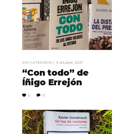
3 octubre, 2021
SIN CATEGORÍA
“Con todo” de
Íñigo Errejón
0
0