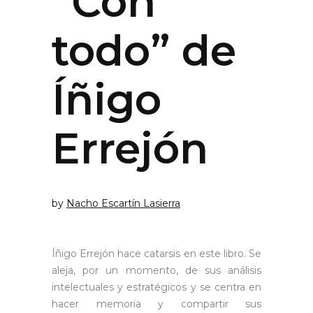
“Con
todo” de
Íñigo
Errejón
by
Nacho Escartín Lasierra
Íñigo Errejón hace catarsis en este libro. Se
aleja, por un momento, de sus análisis
intelectuales y estratégicos y se centra en
hacer memoria y compartir sus