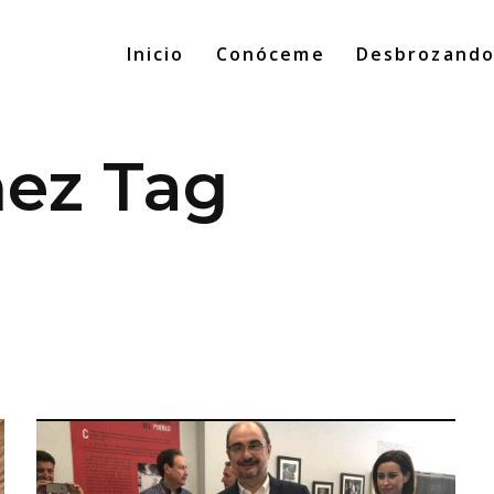
Inicio
Conóceme
Desbrozand
hez Tag