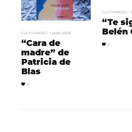
CULTIVANDO
“Te si
Belén
1 junio, 2025
CULTIVANDO
“Cara de
0
madre” de
Patricia de
Blas
0