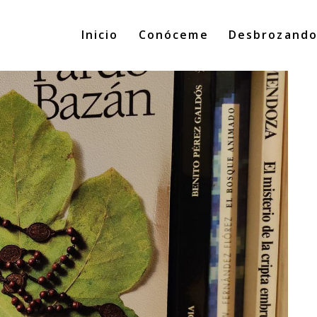
Inicio
Conóceme
Desbrozand