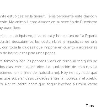
ta estupidez en la tierra?”. Tenía pendiente este clásico y
o Bazán. Me animó Henar Álvarez en su sección de Buenismo
y buen libro.
as del caciquismo, la violencia y la incultura de “la España
 Julián, descubrimos las costumbres e injusticias de una
o, con toda la crudeza que impone en cuanto a agresiones
o de las riquezas para unos pocos.
inará también con las penosas vidas en torno al marqués de
e dos días, como quien dice. La publicación de esta novela
pciones (en la línea del naturalismo). Hoy no hay nada que
 que superar, desigualdades entre la nobleza y el pueblo
es. Por mi parte, habrá que seguir leyendo a Emilia Pardo
Tags: