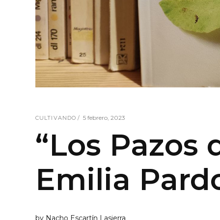
5 febrero, 2023
CULTIVANDO
“Los Pazos 
Emilia Pard
by
Nacho Escartín Lasierra