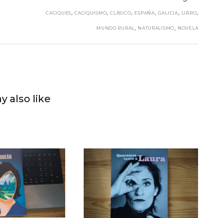
,
,
,
,
,
,
CACIQUES
CACIQUISMO
CLÁSICO
ESPAÑA
GALICIA
LIBRO
,
,
MUNDO RURAL
NATURALISMO
NOVELA
y also like