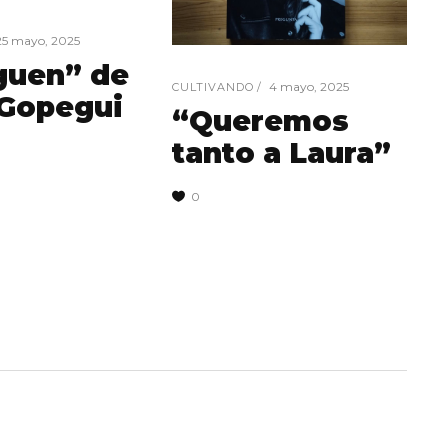
25 mayo, 2025
guen” de
4 mayo, 2025
CULTIVANDO
 Gopegui
“Queremos
tanto a Laura”
0