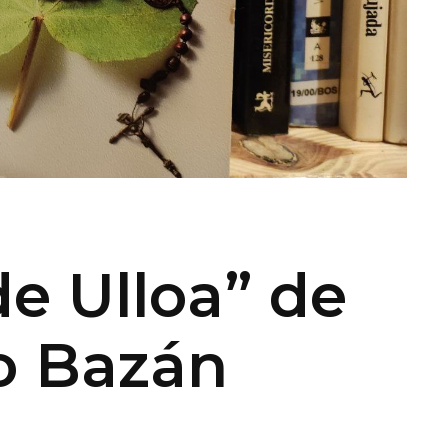
de Ulloa” de
o Bazán