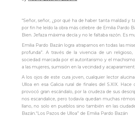
“Señor, señor, ¿por qué ha de haber tanta maldad y tan
por fin he leído la obra más célebre de Emilia Pard
Bien. Jefaza máxima decía y no le faltaba razón. Es mu
Emilia Pardo Bazán logra atraparnos en todas las miseri
profunda”. A través de la vivencia de un religioso,
sociedad marcada por el autoritarismo y el machism
a las mujeres, sumisión en la vecindad y acaparamient
A los ojos de este cura joven, cualquier lector aluc
Ulloa en esa Galicia rural de finales del S.XIX. Hac
provocó gran escándalo, por la crudeza de sus descri
nos escandalice, pero todavía quedan muchas rémoras
llano, no solo en pueblos sino también en las ciudad
Bazán.“Los Pazos de Ulloa” de Emilia Pardo Bazán