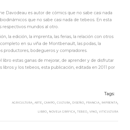
ienne Davodeau es autor de cómics que no sabe casi nada
s biodinámicos que no sabe casi nada de tebeos. En esta
 respectivos mundos al otro.
la edición, la imprenta, las ferias, la relación con otros
 completo en su viña de Montbenault, las podas, la
otros productores, bodegueros y compradores.
libro estas ganas de mejorar, de aprender y de disfrutar
los libros y los tebeos, esta publicación, editada en 2011 por
Tags:
,
,
,
,
,
,
,
AGRICULTURA
ARTE
CAMPO
CULTURA
DISEÑO
FRANCIA
IMPRENTA
,
,
,
,
LIBRO
NOVELA GRÁFICA
TEBEO
VINO
VITICULTURA