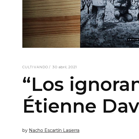
30 abril, 2021
CULTIVANDO
“Los ignora
Étienne Da
by
Nacho Escartín Lasierra