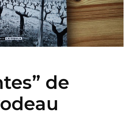
ntes” de
vodeau