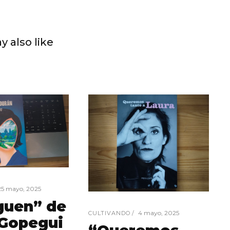
y also like
25 mayo, 2025
guen” de
4 mayo, 2025
CULTIVANDO
 Gopegui