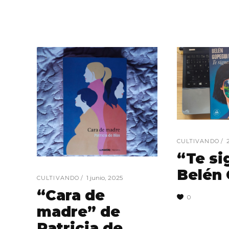
CULTIVANDO
“Te si
Belén
1 junio, 2025
CULTIVANDO
“Cara de
0
madre” de
Patricia de