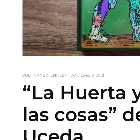
25 abril, 2021
CULTIVANDO
,
ENREDANDO
“La Huerta y
las cosas” 
Uceda