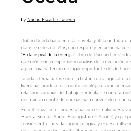
by
Nacho Escartín Lasierra
Rubén Uceda hace en esta novela gráfica un tributo a l
durante miles de años, con respeto y en armonía con l
“
En la espiral de la energía
”, libro de Ramón Fernández
que reúne un completísimo análisis de la evolución de
agricultura ha tenido un lugar importante desde hace
Uceda alterna datos sobre la historia de la agricultur
libertarias producen alimentos ecológicos que acercan
relaciones propias del trabajo hortícola, se narra tam
destruir un monte de encinas para convertirlo en un 
En definitiva, este libro está basado en realidades vivi
Huerta, Surco a Surco, Ecologistas en Acción) y que p
tensión entre las vidas agroecológica y el desarrolli
decir tiene que las semillas florecen y acaban dando 