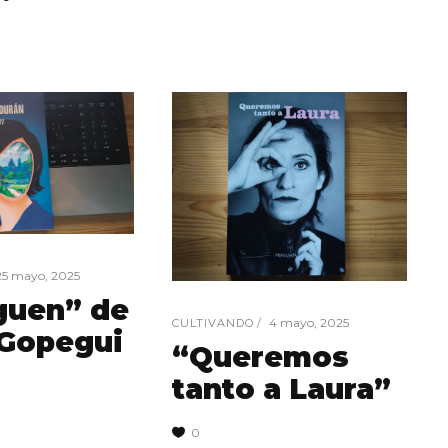
25 mayo, 2025
guen” de
4 mayo, 2025
CULTIVANDO
 Gopegui
“Queremos
tanto a Laura”
0