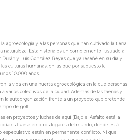
a agroecología y a las personas que han cultivado la tierra
a naturaleza. Esta historia es un complemento ilustrado a
 Durán y Luís González Reyes que ya reseñé en su día y
 las culturas humanas, en las que por supuesto la
 unos 10.000 años.
a con la vida en una huerta agroecológica en la que personas
 a varios colectivos de la ciudad. Además de las faenas y
bién la autoorganización frente a un proyecto que pretende
campo de golf.
das en proyectos y luchas de aquí (Bajo el Asfalto está la
odrían situarse en otros lugares del mundo, donde está
smo especulativo están en permanente conflicto. Ni que
frutos, como vemos en el auge y evolución de la