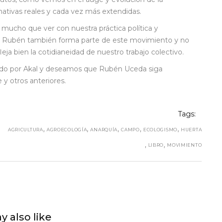
ativas reales y cada vez más extendidas.
e mucho que ver con nuestra práctica política y
ue Rubén también forma parte de este movimiento y no
eja bien la cotidianeidad de nuestro trabajo colectivo.
ado por Akal y deseamos que Rubén Uceda siga
y otros anteriores.
Tags:
,
,
,
,
,
AGRICULTURA
AGROECOLOGÍA
ANARQUÍA
CAMPO
ECOLOGISMO
HUERTA
,
,
LIBRO
MOVIMIENTO
y also like