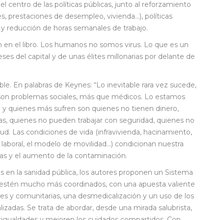
l centro de las políticas públicas, junto al reforzamiento
s, prestaciones de desempleo, vivienda…), políticas
) y reducción de horas semanales de trabajo.
 en el libro. Los humanos no somos virus. Lo que es un
es del capital y de unas élites millonarias por delante de
le. En palabras de Keynes: “Lo inevitable rara vez sucede,
s son problemas sociales, más que médicos. Lo estamos
 y quienes más sufren son quienes no tienen dinero,
s, quienes no pueden trabajar con seguridad, quienes no
lud. Las condiciones de vida (infravivienda, hacinamiento,
d laboral, el modelo de movilidad…) condicionan nuestra
emas y el aumento de la contaminación.
es en la sanidad pública, los autores proponen un Sistema
rio estén mucho más coordinados, con una apuesta valiente
les y comunitarias, una desmedicalización y un uso de los
izadas. Se trata de abordar, desde una mirada salubrista,
esigualdades y mejoren los cuidados compartidos. Con