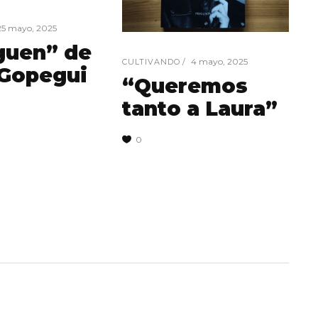
25 mayo, 2025
guen” de
4 mayo, 2025
CULTIVANDO
 Gopegui
“Queremos
tanto a Laura”
0