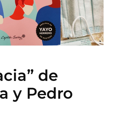
cia” de
la y Pedro