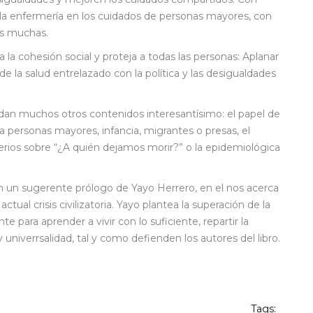
a enfermería en los cuidados de personas mayores, con
as muchas.
 la cohesión social y proteja a todas las personas: Aplanar
e la salud entrelazado con la política y las desigualdades
rdan muchos otros contenidos interesantísimo: el papel de
ia personas mayores, infancia, migrantes o presas, el
terios sobre “¿A quién dejamos morir?” o la epidemiológica
on un sugerente prólogo de Yayo Herrero, en el nos acerca
al crisis civilizatoria. Yayo plantea la superación de la
e para aprender a vivir con lo suficiente, repartir la
y univerrsalidad, tal y como defienden los autores del libro.
Tags: