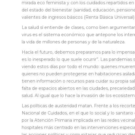
mirada eco feminista y con los cuidados repartidos en e
del estado del bienestar (sanidad, educación, pensione
valientes de ingresos básicos (Renta Básica Universal
La salud sí entiende de clases, como bien argumentan
virus es el sistema económico que antepone los interes
la vida de millones de personas y de la naturaleza.
Hacía el futuro, debemos prepararnos para lo impensab
es lo inesperado lo que suele ocurrir”. Las pandemia
viendo estos días por todo el mundo: quienes mueren
quienes no pueden protegerse en habitaciones asilada
tienen información o recursos para cuidar su propia sa
falta de espacios abiertos en las ciudades, precarieda
salud. Al igual que lo hace la invasión de los ecosist
Las políticas de austeridad matan. Frente a los recort
Nacional de Cuidados, en el que lo social y lo sanita
por la Atención Primaria implicada en las redes vecina
hospitales más centrado en las intervenciones especial
las acciones políticas y comunitarias que reduzcan d