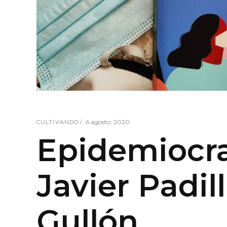
6 agosto, 2020
CULTIVANDO
Epidemiocra
Javier Padil
Gullón