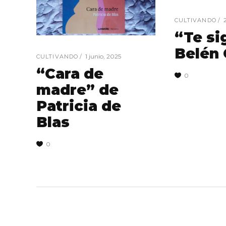
CULTIVANDO
“Te si
Belén
1 junio, 2025
CULTIVANDO
“Cara de
0
madre” de
Patricia de
Blas
0