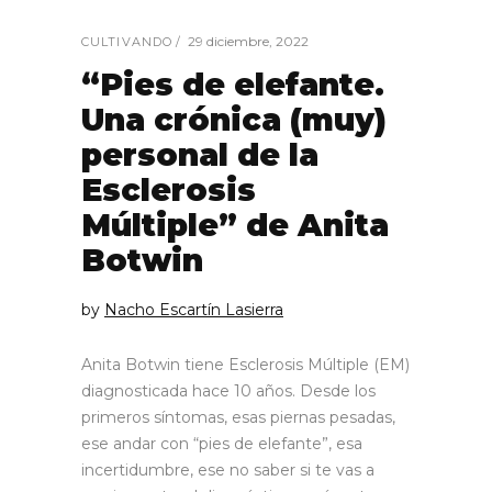
29 diciembre, 2022
CULTIVANDO
“Pies de elefante.
Una crónica (muy)
personal de la
Esclerosis
Múltiple” de Anita
Botwin
by
Nacho Escartín Lasierra
Anita Botwin tiene Esclerosis Múltiple (EM)
diagnosticada hace 10 años. Desde los
primeros síntomas, esas piernas pesadas,
ese andar con “pies de elefante”, esa
incertidumbre, ese no saber si te vas a