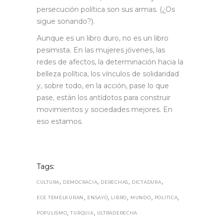
persecución política son sus armas. (¿Os
sigue sonando?).
Aunque es un libro duro, no es un libro
pesimista. En las mujeres jóvenes, las
redes de afectos, la determinación hacia la
belleza política, los vínculos de solidaridad
y, sobre todo, en la acción, pase lo que
pase, están los antídotos para construir
movimientos y sociedades mejores. En
eso estamos.
Tags:
,
,
,
,
CULTURA
DEMOCRACIA
DERECHAS
DICTADURA
,
,
,
,
,
ECE TEMELKURAN
ENSAYO
LIBRO
MUNDO
POLITICA
,
,
POPULISMO
TURQUIA
ULTRADERECHA