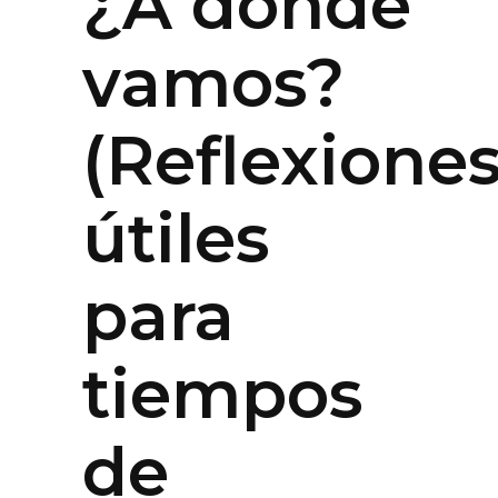
¿A dónde
vamos?
(Reflexione
útiles
para
tiempos
de