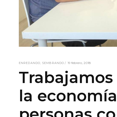
19 febrero, 2018
ENREDANDO
,
SEMBRANDO
Trabajamos 
la economía
personas co