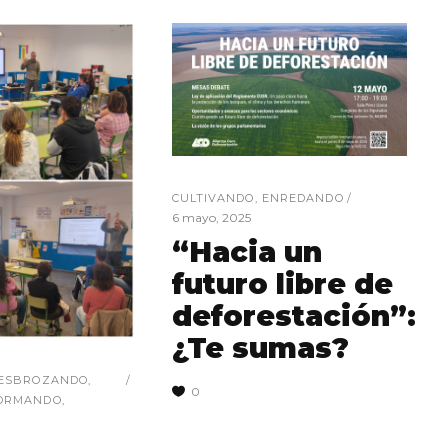
CULTIVANDO
,
ENREDANDO
6 mayo, 2025
“Hacia un
futuro libre de
deforestación”:
¿Te sumas?
ESBROZANDO
,
0
ORMANDO
,