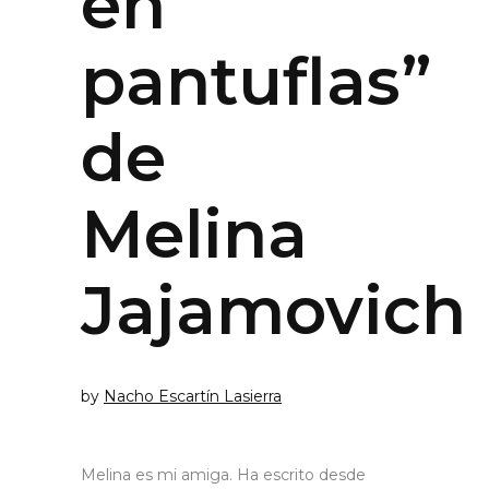
en
pantuflas”
de
Melina
Jajamovich
by
Nacho Escartín Lasierra
Melina es mi amiga. Ha escrito desde