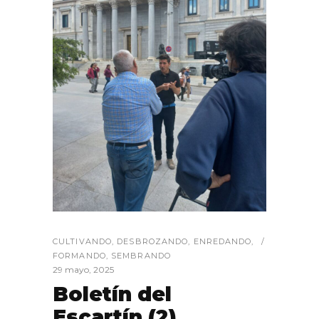
CULTIVANDO
,
DESBROZANDO
,
ENREDANDO
,
FORMANDO
,
SEMBRANDO
29 mayo, 2025
Boletín del
Escartín (2)