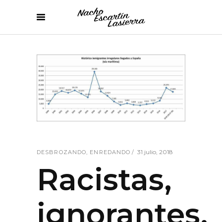
31 julio, 2018
DESBROZANDO
,
ENREDANDO
Racistas,
ignorantes,