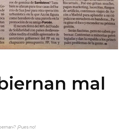
biernan mal
ernar»? ¡Pues no!