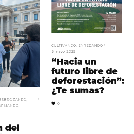
CULTIVANDO
,
ENREDANDO
6 mayo, 2025
“Hacia un
futuro libre de
deforestación”:
¿Te sumas?
ESBROZANDO
,
0
ORMANDO
,
n del