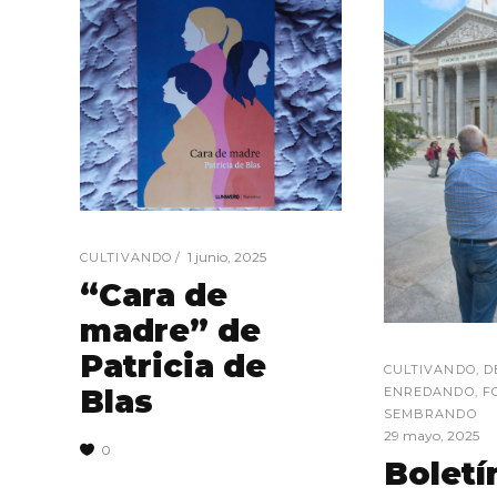
1 junio, 2025
CULTIVANDO
“Cara de
madre” de
Patricia de
CULTIVANDO
,
D
Blas
ENREDANDO
,
F
SEMBRANDO
29 mayo, 2025
0
Boletí