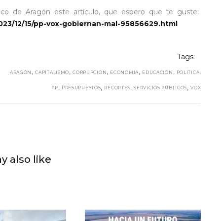
ico de Aragón este artículo, que espero que te guste:
023/12/15/pp-vox-gobiernan-mal-95856629.html
Tags:
,
,
,
,
,
,
ARAGÓN
CAPITALISMO
CORRUPCION
ECONOMIA
EDUCACIÓN
POLITICA
,
,
,
,
PP
PRESUPUESTOS
RECORTES
SERVICIOS PÚBLICOS
VOX
y also like