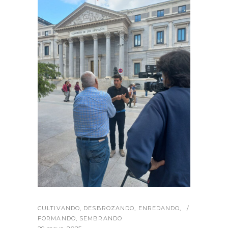
CULTIVANDO
,
DESBROZANDO
,
ENREDANDO
,
FORMANDO
,
SEMBRANDO