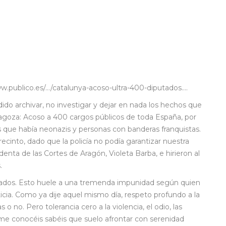
w.publico.es/…/catalunya-acoso-ultra-400-diputados….
do archivar, no investigar y dejar en nada los hechos que
ragoza: Acoso a 400 cargos públicos de toda España, por
 que había neonazis y personas con banderas franquistas.
recinto, dado que la policía no podía garantizar nuestra
denta de las Cortes de Aragón, Violeta Barba, e hirieron al
.
entados. Esto huele a una tremenda impunidad según quien
ticia. Como ya dije aquel mismo día, respeto profundo a la
 no. Pero tolerancia cero a la violencia, el odio, las
me conocéis sabéis que suelo afrontar con serenidad