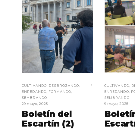
CULTIVANDO
,
DESBROZANDO
,
CULTIVANDO
,
D
ENREDANDO
,
FORMANDO
,
ENREDANDO
,
F
SEMBRANDO
SEMBRANDO
29 mayo, 2025
9 mayo, 2025
Boletín del
Boletí
Escartín (2)
Escartí