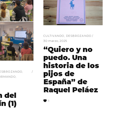
CULTIVANDO
,
DESBROZANDO
30 marzo, 2025
“Quiero y no
puedo. Una
historia de los
pijos de
ESBROZANDO
,
ORMANDO
,
España” de
Raquel Peláez
n del
1
n (1)