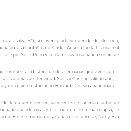
a rutas salvajes”), un joven graduado decide dejarlo todo,
tierra en las montañas de Alaska. Aquella fue la historia real
l cine por Sean Penn y con la maravillosa banda sonora de
d nos cuenta la historia de dos hermanas que viven con
a las afueras de Redwood. Sus sueños son salir de ahí:
za y otra quiere estudiar en Harvard. Desean abandonar el
ando, lenta pero irremediablemente: se suceden cortes de
fermedades pandémicas y finalmente el sistema colapsa, se
ocemo. En ese momento, aisladas en el bosque, Nell y Eva