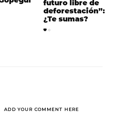
 Gopegui
futuro libre de
deforestación”:
¿Te sumas?
0
ADD YOUR COMMENT HERE