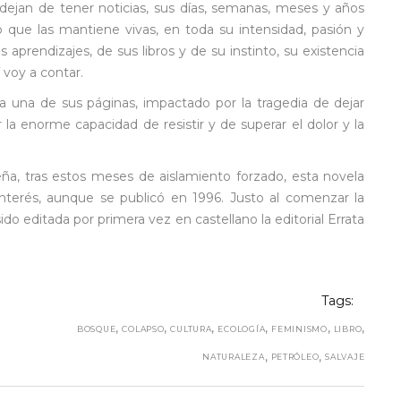
ejan de tener noticias, sus días, semanas, meses y años
lo que las mantiene vivas, en toda su intensidad, pasión y
s aprendizajes, de sus libros y de su instinto, su existencia
voy a contar.
da una de sus páginas, impactado por la tragedia de dejar
a enorme capacidad de resistir y de superar el dolor y la
ña, tras estos meses de aislamiento forzado, esta novela
interés, aunque se publicó en 1996. Justo al comenzar la
o editada por primera vez en castellano la editorial Errata
Tags:
,
,
,
,
,
,
BOSQUE
COLAPSO
CULTURA
ECOLOGÍA
FEMINISMO
LIBRO
,
,
NATURALEZA
PETRÓLEO
SALVAJE