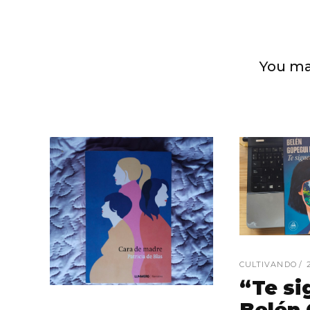
You ma
CULTIVANDO
“Te si