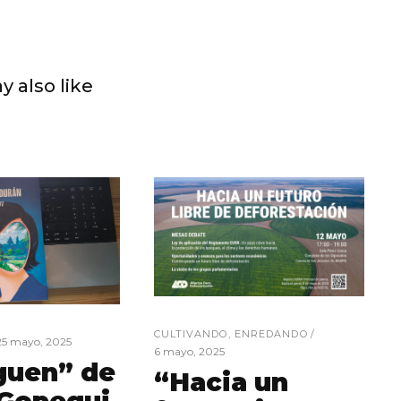
y also like
CULTIVANDO
,
ENREDANDO
25 mayo, 2025
6 mayo, 2025
guen” de
“Hacia un