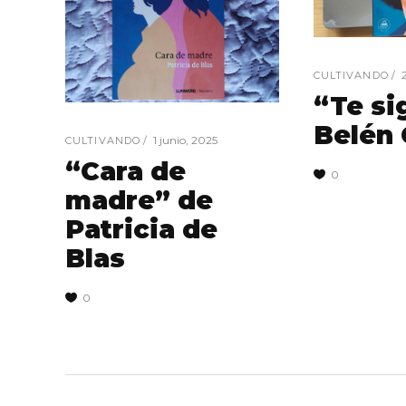
CULTIVANDO
“Te si
Belén
1 junio, 2025
CULTIVANDO
“Cara de
0
madre” de
Patricia de
Blas
0