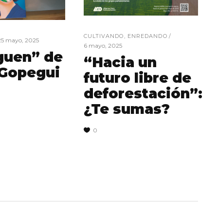
CULTIVANDO
,
ENREDANDO
25 mayo, 2025
6 mayo, 2025
guen” de
“Hacia un
 Gopegui
futuro libre de
deforestación”:
¿Te sumas?
0