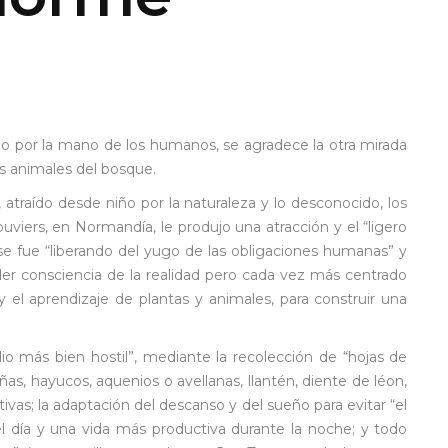
o por la mano de los humanos, se agradece la otra mirada
os animales del bosque.
traído desde niño por la naturaleza y lo desconocido, los
uviers, en Normandía, le produjo una atracción y el “ligero
, se fue “liberando del yugo de las obligaciones humanas” y
der consciencia de la realidad pero cada vez más centrado
y el aprendizaje de plantas y animales, para construir una
io más bien hostil”, mediante la recolección de “hojas de
as, hayucos, aquenios o avellanas, llantén, diente de léon,
ivas; la adaptación del descanso y del sueño para evitar “el
l día y una vida más productiva durante la noche; y todo