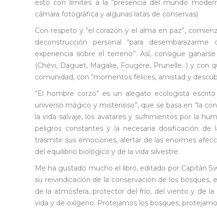
esto con límites a la “presencia del mundo moderno
cámara fotográfica y algunas latas de conservas).
Con respeto y “el corazón y el alma en paz”, comienz
deconstrucción personal “para desembarazarme 
experiencia sobre el terreno”. Así, consigue ganar
(Chévi, Daguet, Magalie, Fougère, Prunelle…) y con qu
comunidad, con “momentos felices, amistad y descu
“El hombre corzo” es un alegato ecologista escrit
universo mágico y misterioso”, que se basa en “la con
la vida salvaje, los avatares y sufrimientos por la hum
peligros constantes y la necesaria dosificación de
trasmitir sus emociones, alertar de las enormes afec
del equilibrio biológico y de la vida silvestre.
Me ha gustado mucho el libro, editado por Capitán Swin
su reivindicación de la conservación de los bosques, 
de la atmósfera, protector del frío, del viento y de 
vida y de oxígeno. Protejamos los bosques, protejamos