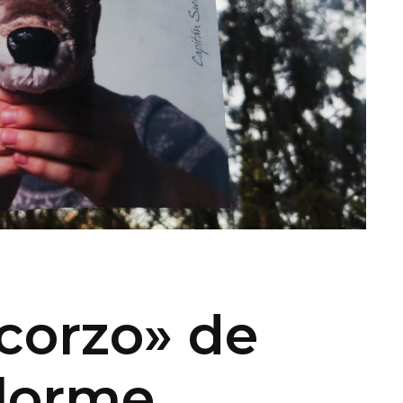
corzo» de
elorme