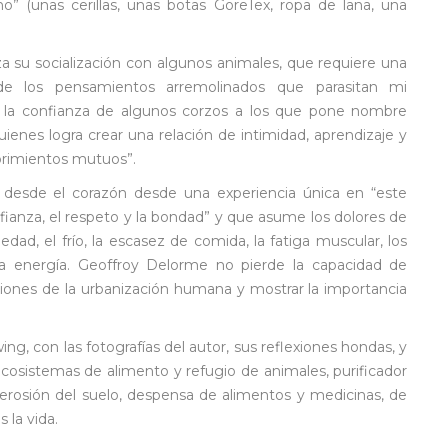
” (unas cerillas, unas botas GoreTex, ropa de lana, una
a su socialización con algunos animales, que requiere una
de los pensamientos arremolinados que parasitan mi
se la confianza de algunos corzos a los que pone nombre
ienes logra crear una relación de intimidad, aprendizaje y
brimientos mutuos”.
o desde el corazón desde una experiencia única en “este
fianza, el respeto y la bondad” y que asume los dolores de
edad, el frío, la escasez de comida, la fatiga muscular, los
 la energía. Geoffroy Delorme no pierde la capacidad de
ciones de la urbanización humana y mostrar la importancia
g, con las fotografías del autor, sus reflexiones hondas, y
ecosistemas de alimento y refugio de animales, purificador
la erosión del suelo, despensa de alimentos y medicinas, de
 la vida.