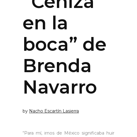
“Ceniza
en la
boca” de
Brenda
Navarro
by
Nacho Escartín Lasierra
“Para mí, irnos de México significaba huir