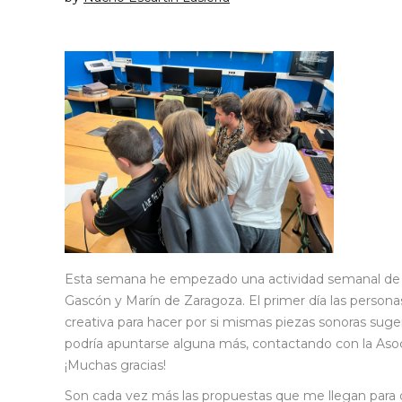
Esta semana he empezado una actividad semanal de ra
Gascón y Marín de Zaragoza. El primer día las persona
creativa para hacer por si mismas piezas sonoras suge
podría apuntarse alguna más, contactando con la Asoci
¡Muchas gracias!
Son cada vez más las propuestas que me llegan para d