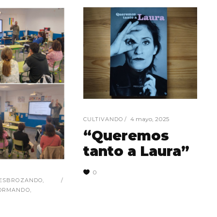
4 mayo, 2025
CULTIVANDO
“Queremos
tanto a Laura”
0
ESBROZANDO
,
ORMANDO
,