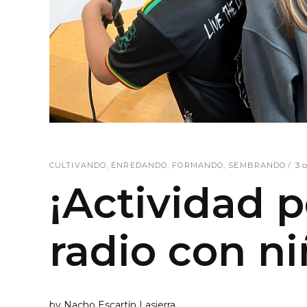
3 
CULTIVANDO
,
ENREDANDO
,
FORMANDO
,
SEMBRANDO
¡Actividad p
radio con ni
by
Nacho Escartín Lasierra