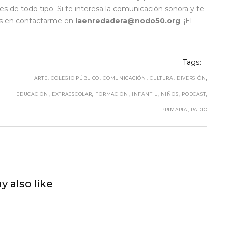
ades de todo tipo. Si te interesa la comunicación sonora y te
des en contactarme en
laenredadera@nodo50.org
. ¡El
Tags:
,
,
,
,
,
ARTE
COLEGIO PÚBLICO
COMUNICACIÓN
CULTURA
DIVERSIÓN
,
,
,
,
,
,
EDUCACIÓN
EXTRAESCOLAR
FORMACIÓN
INFANTIL
NIÑOS
PODCAST
,
PRIMARIA
RADIO
y also like