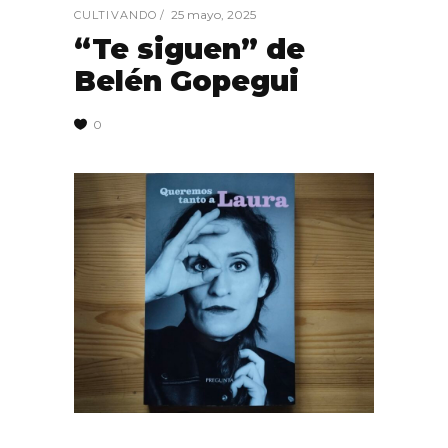
25 mayo, 2025
CULTIVANDO
“Te siguen” de
Belén Gopegui
0