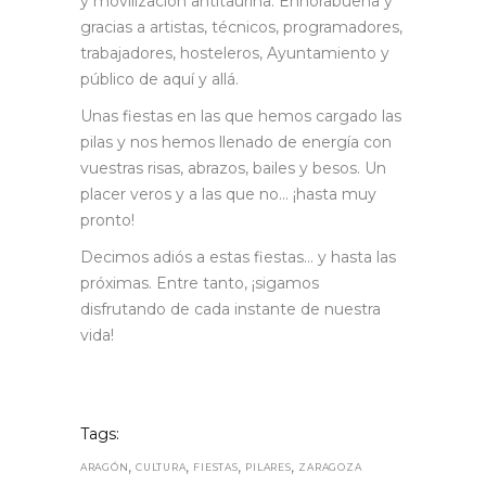
y movilización antitaurina. Enhorabuena y
gracias a artistas, técnicos, programadores,
trabajadores, hosteleros, Ayuntamiento y
público de aquí y allá.
Unas fiestas en las que hemos cargado las
pilas y nos hemos llenado de energía con
vuestras risas, abrazos, bailes y besos. Un
placer veros y a las que no… ¡hasta muy
pronto!
Decimos adiós a estas fiestas… y hasta las
próximas. Entre tanto, ¡sigamos
disfrutando de cada instante de nuestra
vida!
Tags:
,
,
,
,
ARAGÓN
CULTURA
FIESTAS
PILARES
ZARAGOZA