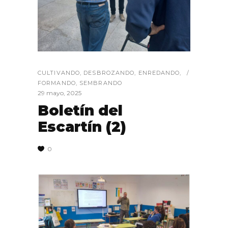
CULTIVANDO
,
DESBROZANDO
,
ENREDANDO
,
FORMANDO
,
SEMBRANDO
29 mayo, 2025
Boletín del
Escartín (2)
0