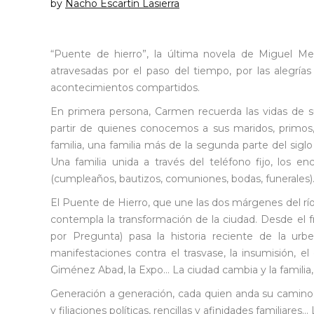
by
Nacho Escartín Lasierra
“Puente de hierro”, la última novela de Miguel Me
atravesadas por el paso del tiempo, por las alegrías 
acontecimientos compartidos.
En primera persona, Carmen recuerda las vidas de su
partir de quienes conocemos a sus maridos, primos,
familia, una familia más de la segunda parte del siglo
Una familia unida a través del teléfono fijo, los e
(cumpleaños, bautizos, comuniones, bodas, funerales)
El Puente de Hierro, que une las dos márgenes del río 
contempla la transformación de la ciudad. Desde el fra
por Pregunta) pasa la historia reciente de la urb
manifestaciones contra el trasvase, la insumisión, el
Giménez Abad, la Expo… La ciudad cambia y la familia
Generación a generación, cada quien anda su camino: 
y filiaciones políticas, rencillas y afinidades familiares…