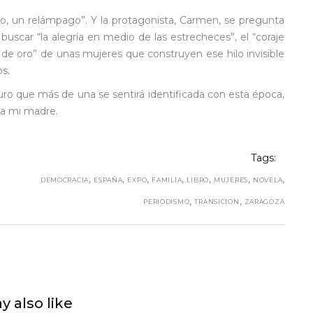
o, un relámpago”. Y la protagonista, Carmen, se pregunta
scar “la alegría en medio de las estrecheces”, el “coraje
n de oro” de unas mujeres que construyen ese hilo invisible
os.
uro que más de una se sentirá identificada con esta época,
o a mi madre.
Tags:
,
,
,
,
,
,
,
DEMOCRACIA
ESPAÑA
EXPO
FAMILIA
LIBRO
MUJERES
NOVELA
,
,
PERIODISMO
TRANSICION
ZARAGOZA
y also like