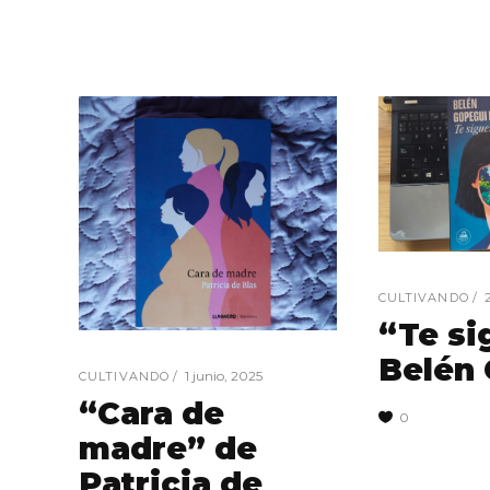
CULTIVANDO
“Te si
Belén
1 junio, 2025
CULTIVANDO
“Cara de
0
madre” de
Patricia de