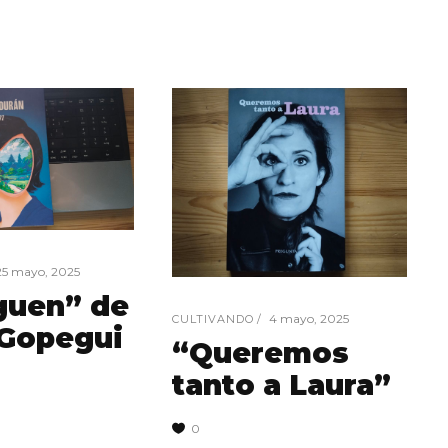
25 mayo, 2025
guen” de
4 mayo, 2025
CULTIVANDO
 Gopegui
“Queremos
tanto a Laura”
0